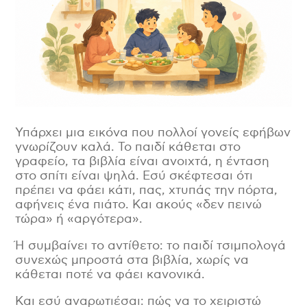
Περιοχή, Πόλη
*
Είμαι:
*
Υπάρχει μια εικόνα που πολλοί γονείς εφήβων
γνωρίζουν καλά. Το παιδί κάθεται στο
Γονιός
γραφείο, τα βιβλία είναι ανοιχτά, η ένταση
Επαγγελματίας υγείας
στο σπίτι είναι ψηλά. Εσύ σκέφτεσαι ότι
πρέπει να φάει κάτι, πας, χτυπάς την πόρτα,
Εκπαιδευτικός
αφήνεις ένα πιάτο. Και ακούς «δεν πεινώ
Φίλος του Μαθαίνω Διατροφή
τώρα» ή «αργότερα».
Ή συμβαίνει το αντίθετο: το παιδί τσιμπολογά
Πατήστε εδώ εφόσον έχετε διαβάσει και
συμφωνείτε με τους Όρους Χρήσης της
συνεχώς μπροστά στα βιβλία, χωρίς να
ιστοσελίδας
*
κάθεται ποτέ να φάει κανονικά.
Και εσύ αναρωτιέσαι: πώς να το χειριστώ