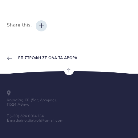
Share this:
ΕΠΙΣΤΡΟΦΗ ΣΕ ΟΛΑ ΤΑ ΑΡΘΡΑ
Κηφισίας 131 (5ος όροφος),
11524 Αθήνα
T
(+30) 694 0014 134
E
mathaino.diatrofi@gmail.com
Like Us on FB