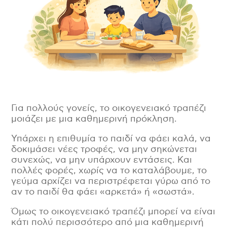
Περιοχή, Πόλη
*
Είμαι:
*
Για πολλούς γονείς, το οικογενειακό τραπέζι
Γονιός
μοιάζει με μια καθημερινή πρόκληση.
Επαγγελματίας υγείας
Υπάρχει η επιθυμία το παιδί να φάει καλά, να
Εκπαιδευτικός
δοκιμάσει νέες τροφές, να μην σηκώνεται
Φίλος του Μαθαίνω Διατροφή
συνεχώς, να μην υπάρχουν εντάσεις. Και
πολλές φορές, χωρίς να το καταλάβουμε, το
γεύμα αρχίζει να περιστρέφεται γύρω από το
Πατήστε εδώ εφόσον έχετε διαβάσει και
συμφωνείτε με τους Όρους Χρήσης της
αν το παιδί θα φάει «αρκετά» ή «σωστά».
ιστοσελίδας
*
Όμως το οικογενειακό τραπέζι μπορεί να είναι
κάτι πολύ περισσότερο από μια καθημερινή