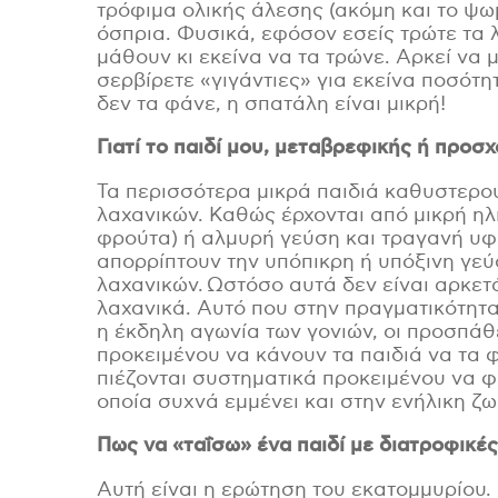
τρόφιμα ολικής άλεσης (ακόμη και το ψωμί
όσπρια. Φυσικά, εφόσον εσείς τρώτε τα 
Π
Χ
μάθουν κι εκείνα να τα τρώνε. Αρκεί να μ
σερβίρετε «γιγάντιες» για εκείνα ποσότη
δεν τα φάνε, η σπατάλη είναι μικρή!
Γιατί το παιδί μου, μεταβρεφικής ή προσχ
Τα περισσότερα μικρά παιδιά καθυστερού
λαχανικών. Καθώς έρχονται από μικρή ηλι
φρούτα) ή αλμυρή γεύση και τραγανή υφή
απορρίπτουν την υπόπικρη ή υπόξινη γεύ
λαχανικών. Ωστόσο αυτά δεν είναι αρκετά
λαχανικά. Αυτό που στην πραγματικότητα 
η έκδηλη αγωνία των γονιών, οι προσπάθ
προκειμένου να κάνουν τα παιδιά να τα φ
πιέζονται συστηματικά προκειμένου να φ
οποία συχνά εμμένει και στην ενήλικη ζω
Πως
να «ταΐσ
ω
» ένα παιδί με διατροφικέ
Αυτή είναι η ερώτηση του εκατομμυρίου.