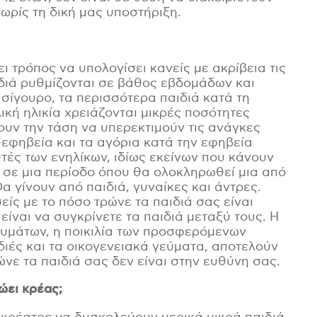
ρίς τη δική μας υποστήριξη.
ι τρόπος να υπολογίσει κανείς με ακρίβεια τις
διά ρυθμίζονται σε βάθος εβδομάδων και
ι σίγουρο, τα περισσότερα παιδιά κατά τη
ική ηλικία χρειάζονται μικρές ποσότητες
ουν την τάση να υπερεκτιμούν τις ανάγκες
ο-εφηβεία και τα αγόρια κατά την εφηβεία
ές των ενηλίκων, ιδίως εκείνων που κάνουν
ί σε μια περίοδο όπου θα ολοκληρωθεί μια από
α γίνουν από παιδιά, γυναίκες και άντρες.
ίς με το πόσο τρώνε τα παιδιά σας είναι
είναι να συγκρίνετε τα παιδιά μεταξύ τους. Η
υμάτων, η ποικιλία των προσφερόμενων
υδιές και τα οικογενειακά γεύματα, αποτελούν
νε τα παιδιά σας δεν είναι στην ευθύνη σας.
ρμα λήψης e-booklet
ώει κρέας;