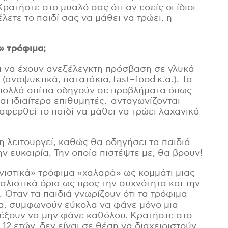
ρατήστε στο μυαλό σας ότι αν εσείς οι ίδιοι
λετε το παιδί σας να μάθει να τρώει, η
» τρόφιμα;
ιά να έχουν ανεξέλεγκτη πρόσβαση σε γλυκά
αναψυκτικά, πατατάκια, fast–food κ.α.). Τα
 πολλά σπίτια οδηγούν σε προβλήματα όπως
ναι ιδιαίτερα επιθυμητές, ανταγωνίζονται
φερθεί το παιδί να μάθει να τρώει λαχανικά
 λειτουργεί, καθώς θα οδηγήσει τα παιδιά
 ευκαιρία. Την οποία πιστέψτε με, θα βρουν!
νιστικά» τρόφιμα «χαλαρά» ως κομμάτι μιας
λιστικά όρια ως προς την συχνότητα και την
 Όταν τα παιδιά γνωρίζουν ότι τα τρόφιμα
μα, συμφωνούν εύκολα να φάνε μόνο μια
λέξουν να μην φάνε καθόλου. Κρατήστε στο
12 ετών, δεν είναι σε θέση να διαχειριστούν