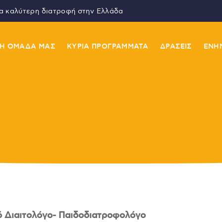
ια καλύτερη διατροφή στην Ελλάδα
Η ΟΜΑΔΑ ΜΑΣ
ΚΥΡΙΑ ΠΡΟΓΡΑΜΜΑΤΑ
ΔΡΑΣΕΙΣ
ΕΝΗ
Newsletter
γγραφείτε για έγκυρη ενημέρωση
Έχω δια
Έχω διαβάσει και συμφωνώ με τους
Όρους Χρήσης
*
κό Διαιτολόγο- Παιδοδιατροφολόγο