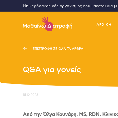
Μη κερδοσκοπικός οργανισμός που μάχεται για μ
ΑΡΧΙΚΗ
ΕΠΙΣΤΡΟΦΗ ΣΕ ΟΛΑ ΤΑ ΑΡΘΡΑ
Ε
Q&A για γονείς
15.12.2023
Από την Όλγα Κουνάρη,
MS
,
RDN
, Κλινι