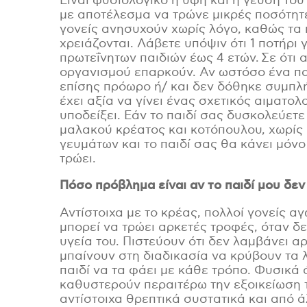
Είναι φυσιολογικό η υφή και η γεύση του
Συμπ
με αποτέλεσμα να τρώνε μικρές ποσότητε
εντε
γονείς ανησυχούν χωρίς λόγο, καθώς τα
χρειάζονται. Λάβετε υπόψιν ότι 1 ποτήρι 
πρωτεΐνητων παιδιών έως 4 ετών. Σε ότι
Όνο
οργανισμού επαρκούν. Αν ωστόσο ένα πα
επίσης πρόωρο ή/ και δεν δόθηκε συμπλ
έχει αξία να γίνει ένας σχετικός αιματο
υποδείξει. Εάν το παιδί σας δυσκολεύετ
μαλακού κρέατος και κοτόπουλου, χωρίς 
Ηλεκ
γευμάτων και το παιδί σας θα κάνει μόνο 
τρώει.
Πόσο πρόβλημα είναι αν
το
παιδί
μου
δεν
Είμα
Αντίστοιχα με το κρέας, πολλοί γονείς αγ
μπορεί να τρώει αρκετές τροφές, όταν δε
υγεία του. Πιστεύουν ότι δεν λαμβάνει αρ
μπαίνουν στη διαδικασία να κρύβουν τα 
παιδί να τα φάει με κάθε τρόπο. Φυσικά 
καθυστερούν περαιτέρω την εξοικείωση τ
αντίστοιχα θρεπτικά συστατικά και από ά