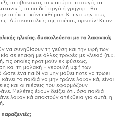
!), το αβοκάντο, το γιαούρτι, το αυγό, τα
λαχανικά, τα παιδιά αργά ή γρήγορα θα
ατήστε εδώ εφόσον έχετε διαβάσει και συμφωνείτε με τους Όρο
ρήσης της ιστοσελίδας
*
ην το έχετε κάνει «θέμα». Και να μην τους
τες. Δύο κουταλιές της σούπας αρκούν! Κι αν
ολικής ηλικίας,
δυσκολεύ
ετα
ι με τα λαχανικά;
ν να συνηθίσουν τη γεύση και την υφή των
κία σε επαφή με άλλες τροφές με γλυκιά (π.χ.
, τις οποίες προτιμούν εκ φύσεως,
ση και τη μαλακή – νερουλή υφή των
 ώστε ένα παιδί να μην μάθει ποτέ να τρώει
κάνει τα παιδιά να μην τρώνε λαχανικά, είναι
ειες και οι πιέσεις που εφαρμόζουν
άνε. Μελέτες έχουν δείξει ότι, όσα παιδιά
άνε λαχανικά αποκτούν απέχθεια για αυτά, η
ή.
ς παραξενιές;