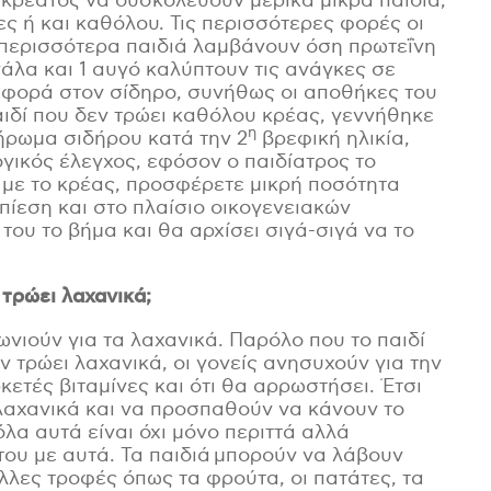
 κρέατος να δυσκολεύουν μερικά μικρά παιδιά,
ληρώστε την φόρμα και κατεβάστε
ς ή και καθόλου. Τις περισσότερες φορές οι
λώς δωρεάν τα e-booklets μας.
 περισσότερα παιδιά λαμβάνουν όση πρωτεΐνη
γάλα και 1 αυγό καλύπτουν τις ανάγκες σε
 αφορά στον σίδηρο, συνήθως οι αποθήκες του
μα
*
Επώνυμο
*
ιδί που δεν τρώει καθόλου κρέας, γεννήθηκε
η
ήρωμα σιδήρου κατά την 2
βρεφική ηλικία,
λογικός έλεγχος, εφόσον ο παιδίατρος το
ε με το κρέας, προσφέρετε μικρή ποσότητα
πίεση και στο πλαίσιο οικογενειακών
τρονική διεύθυνση
*
Περιοχή, Πόλη
*
του το βήμα και θα αρχίσει σιγά-σιγά να το
 τρώει λαχανικά;
ι:
*
ωνιούν για τα λαχανικά. Παρόλο που το παιδί
ν τρώει λαχανικά, οι γονείς ανησυχούν για την
Γονιός
κετές βιταμίνες και ότι θα αρρωστήσει. Έτσι
Επαγγελματίας υγείας
λαχανικά και να προσπαθούν να κάνουν το
Εκπαιδευτικός
όλα αυτά είναι όχι μόνο περιττά αλλά
ου με αυτά. Τα παιδιά μπορούν να λάβουν
Φίλος του Μαθαίνω Διατροφή
λλες τροφές όπως τα φρούτα, οι πατάτες, τα