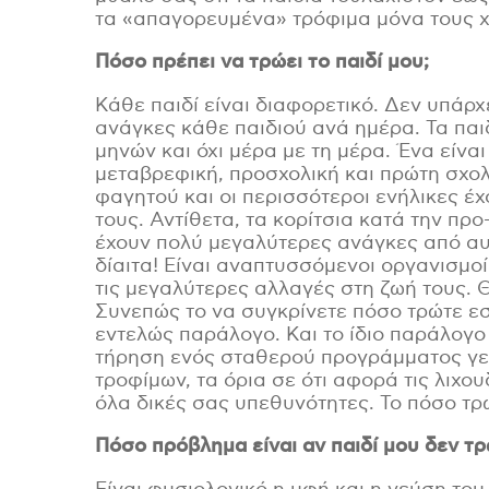
τα «απαγορευμένα» τρόφιμα μόνα τους χω
Πόσο πρέπει να τρώει το παιδί μου
;
Κάθε παιδί είναι διαφορετικό. Δεν υπάρχε
ανάγκες κάθε παιδιού ανά ημέρα. Τα παι
μηνών και όχι μέρα με τη μέρα. Ένα είνα
μεταβρεφική, προσχολική και πρώτη σχολ
φαγητού και οι περισσότεροι ενήλικες έχ
τους. Αντίθετα, τα κορίτσια κατά την πρ
έχουν πολύ μεγαλύτερες ανάγκες από αυτ
δίαιτα! Είναι αναπτυσσόμενοι οργανισμο
τις μεγαλύτερες αλλαγές στη ζωή τους. Θ
Συνεπώς το να συγκρίνετε πόσο τρώτε εσε
εντελώς παράλογο. Και το ίδιο παράλογο 
τήρηση ενός σταθερού προγράμματος γε
τροφίμων, τα όρια σε ότι αφορά τις λιχο
όλα δικές σας υπεθυνότητες. Το πόσο τρώ
Φό
Πόσο πρόβλημα είναι αν παιδί
μου
δεν τρ