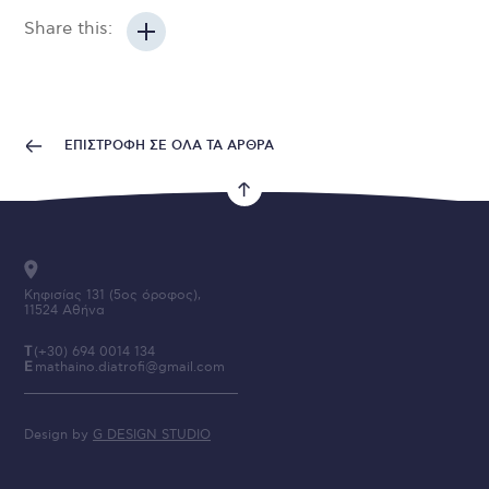
Share this:
ΕΠΙΣΤΡΟΦΗ ΣΕ ΟΛΑ ΤΑ ΑΡΘΡΑ
Κηφισίας 131 (5ος όροφος),
11524 Αθήνα
T
(+30) 694 0014 134
E
mathaino.diatrofi@gmail.com
Like Us on FB
Design by
G DESIGN STUDIO