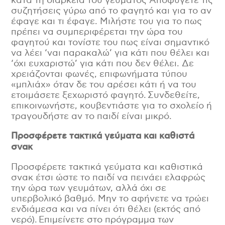
κατά τη διάρκεια του γεύματος Αποφύγετε τις
συζητήσεις γύρω από το φαγητό και για το αν
έφαγε και τι έφαγε. Μιλήστε του για το πως
πρέπει να συμπεριφέρεται την ώρα του
φαγητού και τονίστε του πως είναι σημαντικό
να λέει ‘ναι παρακαλώ’ για κάτι που θέλει και
‘όχι ευχαριστώ’ για κάτι που δεν θέλει. Δε
χρειάζονται φωνές, επιφωνήματα τύπου
«μπλιάχ» όταν δε του αρέσει κάτι ή να του
ετοιμάσετε ξεχωριστό φαγητό. Συνδεθείτε,
επικοινωνήστε, κουβεντιάστε για το σχολείο ή
τραγουδήστε αν το παιδί είναι μικρό.
Προσφέρετε τακτικά γεύματα και καθιστά
σνακ
Προσφέρετε τακτικά γεύματα και καθιστικά
σνακ έτσι ώστε το παιδί να πεινάει ελαφρώς
την ώρα των γευμάτων, αλλά όχι σε
υπερβολικό βαθμό. Μην το αφήνετε να τρώει
ενδιάμεσα και να πίνει ότι θέλει (εκτός από
νερό). Επιμείνετε στο πρόγραμμα των