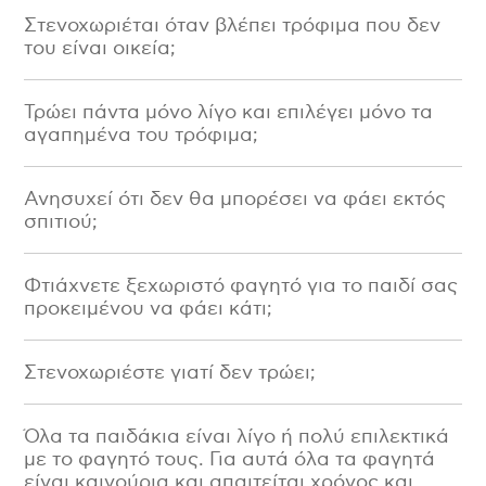
Στενοχωριέται όταν βλέπει τρόφιμα που δεν
του είναι οικεία;
Περιοχή, Πόλη
*
Τρώει πάντα μόνο λίγο και επιλέγει μόνο τα
αγαπημένα του τρόφιμα;
Ανησυχεί ότι δεν θα μπορέσει να φάει εκτός
Είμαι:
*
σπιτιού;
Γονιός
Επαγγελματίας υγείας
Φτιάχνετε ξεχωριστό φαγητό για το παιδί σας
Εκπαιδευτικός
προκειμένου να φάει κάτι;
Φίλος του Μαθαίνω Διατροφή
Στενοχωριέστε γιατί δεν τρώει;
Πατήστε εδώ εφόσον έχετε διαβάσει και
συμφωνείτε με τους Όρους Χρήσης της
ιστοσελίδας
*
Όλα τα παιδάκια είναι λίγο ή πολύ επιλεκτικά
με το φαγητό τους. Για αυτά όλα τα φαγητά
είναι καινούρια και απαιτείται χρόνος και