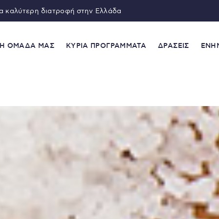
ια καλύτερη διατροφή στην Ελλάδα
Η ΟΜΑΔΑ ΜΑΣ
ΚΥΡΙΑ ΠΡΟΓΡΑΜΜΑΤΑ
ΔΡΑΣΕΙΣ
ΕΝΗ
Newsletter
γγραφείτε για έγκυρη ενημέρωση
Έχω δια
Έχω διαβάσει και συμφωνώ με τους
Όρους Χρήσης
*