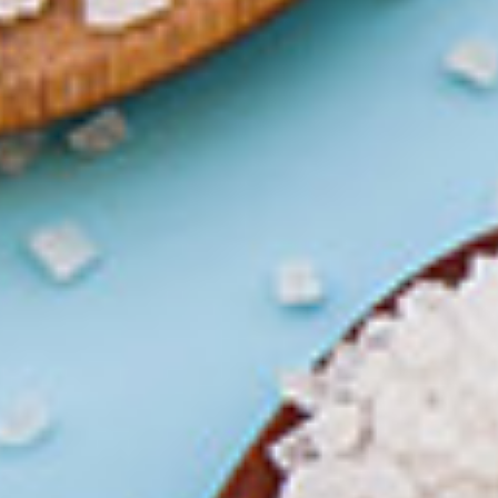
ρμα λήψης e-booklet
ληρώστε την φόρμα και κατεβάστε
λώς δωρεάν τα e-booklets μας.
μα
*
Επώνυμο
*
τρονική διεύθυνση
*
Περιοχή, Πόλη
*