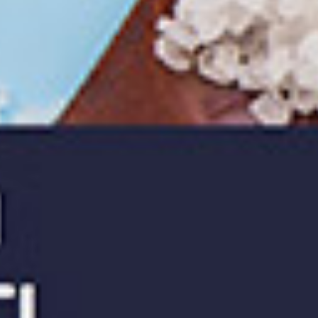
ι:
*
Γονιός
Επαγγελματίας υγείας
Εκπαιδευτικός
Φίλος του Μαθαίνω Διατροφή
ατήστε εδώ εφόσον έχετε διαβάσει και συμφωνείτε με τους Όρο
ρήσης της ιστοσελίδας
*