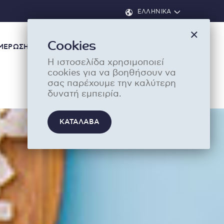
ΕΛΛΗΝΙΚΑ
Cookies
ΜΕΡΩΣΗ
ΔΡΑΣΕ ΣΗΜΕΡΑ
ΔΩΡΕΑ
Η ιστοσελίδα χρησιμοποιεί
cookies για να βοηθήσουν να
σας παρέχουμε την καλύτερη
δυνατή εμπειρία.
ΚΑΤΑΛΑΒΑ
βάσει και συμφωνώ με τους
Όρους Χρήσης
*