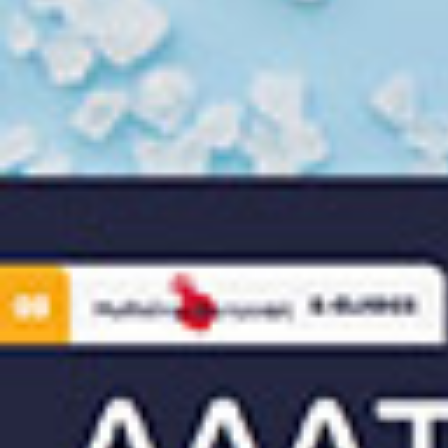
Είμα
Π
Χ