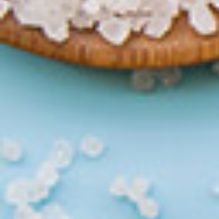
Φό
Συμπ
εντε
Όνο
Ηλεκ